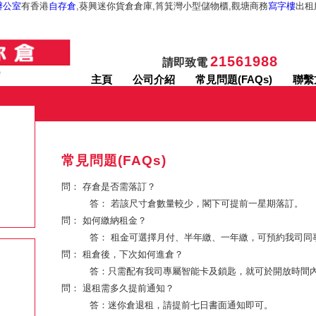
辦公室
有香港
自存倉
,葵興迷你貨倉倉庫,筲箕灣小型儲物櫃,觀塘商務
寫字樓
出租
21561988
請即致電
主頁
公司介紹
常見問題(FAQs)
聯繫
常見問題(FAQs)
問： 存倉是否需落訂？
答： 若該尺寸倉數量較少，閣下可提前一星期落訂。
問： 如何繳納租金？
答： 租金可選擇月付、半年繳、一年繳，可預約我司同
問： 租倉後，下次如何進倉？
答：只需配有我司專屬智能卡及鎖匙，就可於開放時間
問： 退租需多久提前通知？
答：迷你倉退租，請提前七日書面通知即可。