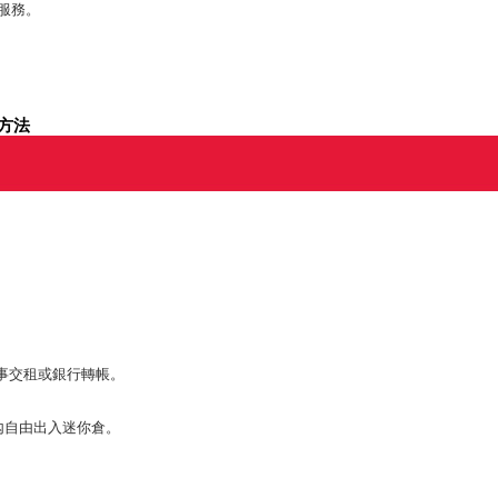
服務。
方法
事交租或銀行轉帳。
內自由出入迷你倉。