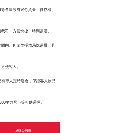
崗等各區設有迷你貨倉、儲存櫃、
過我司，方便快捷，時間靈活。
作間內。但請勿擺放易燃易爆、具
，方便客人。
更有專人定時巡倉，保證客人物品
300平方尺不等可供選擇。
網站地圖