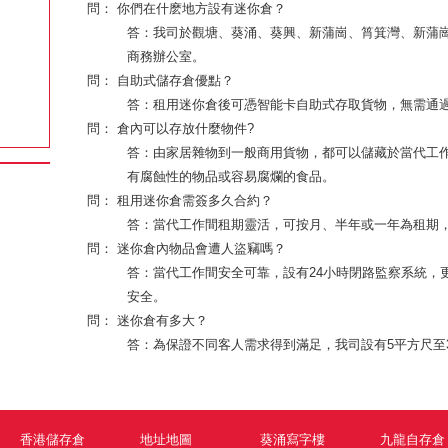
問： 你們在什麽地方設有迷你倉？
答：我司於觀塘、葵涌、葵興、新蒲崗、筲箕灣、新蒲
商務辦公室。
問： 自助式儲存倉優點？
答：租用迷你倉後可憑智能卡自助式存取貨物，無需通
問： 倉內可以存放什麼物件?
答：由家居雜物到一般商用貨物，都可以儲藏於當代工
有腐蝕性的物品或容易腐爛的食品。
問： 租用迷你倉需簽多久合約？
答：當代工作間租期靈活，可按月、半年或一年為租期
問： 迷你倉內物品會遭人盜竊嗎？
答：當代工作間安全可靠，設有24小時閉路監察系統，
安全。
問： 迷你倉有多大？
答：為保證不同客人需求得到滿足，我司設有5平方尺至
香港儲存倉
地址地圖
葵涌寫字樓
九龍自存倉