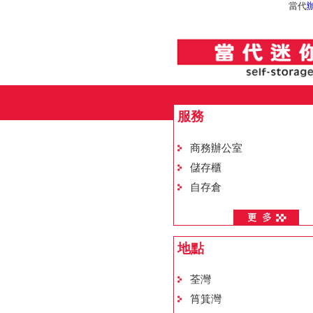
當代
服務
商務辦公室
儲存櫃
自存倉
地點
荃灣
筲箕灣