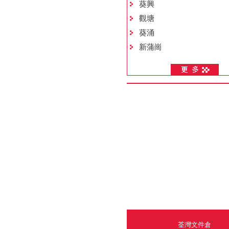
葵興
觀塘
葵涌
新蒲崗
荃灣文件倉